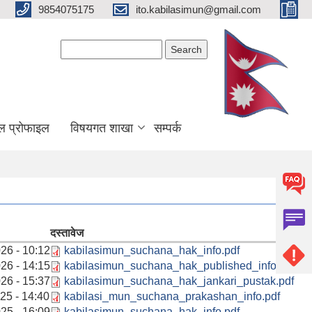
9854075175
ito.kabilasimun@gmail.com
Search form
Search
ल प्रोफाइल
विषयगत शाखा
सम्पर्क
दस्तावेज
26 - 10:12
kabilasimun_suchana_hak_info.pdf
26 - 14:15
kabilasimun_suchana_hak_published_info.pdf
26 - 15:37
kabilasimun_suchana_hak_jankari_pustak.pdf
25 - 14:40
kabilasi_mun_suchana_prakashan_info.pdf
25 - 16:09
kabilasimun_suchana_hak_info.pdf