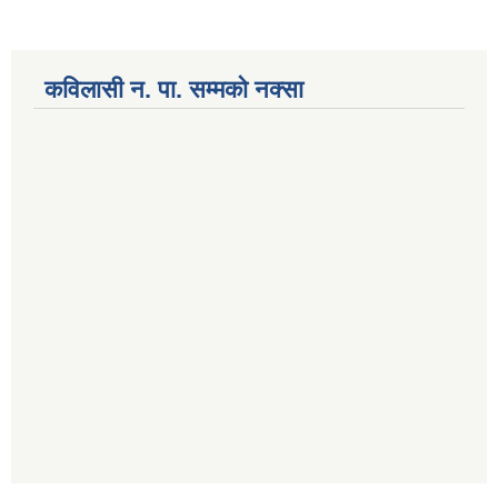
कविलासी न. पा. सम्मकाे नक्सा