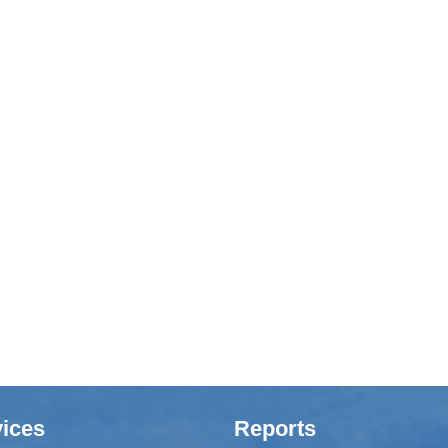
ices
Reports